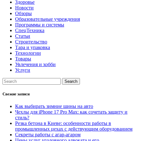
Здоровье
Новости
Обзоры
Образовательные учреждения
Программы и системы
СпецТехника
Статьи
Строительство
Тара и упаковка
Технологии
Товары
Увлечения и хобби
Услуги
Свежие записи
Как выбирать зимние шины на авто
Чехлы для iPhone 17 Pro Max: как сочетать защиту и
стиль?
Резка бетона в Киеве: особенности работы в
промышленных цехах с действующим оборудованием
Секреты работы с агар-агаром
Цены услуг уголовного адвоката и его