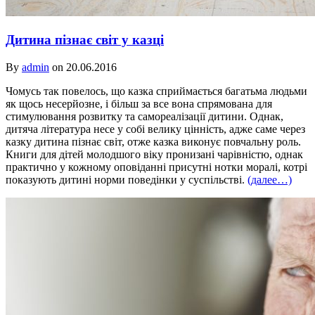
Дитина пізнає світ у казці
By
admin
on 20.06.2016
Чомусь так повелось, що казка сприймається багатьма людьми
як щось несерйозне, і більш за все вона спрямована для
стимулювання розвитку та самореалізації дитини. Однак,
дитяча література несе у собі велику цінність, адже саме через
казку дитина пізнає світ, отже казка виконує повчальну роль.
Книги для дітей молодшого віку пронизані чарівністю, однак
практично у кожному оповіданні присутні нотки моралі, котрі
показують дитині норми поведінки у суспільстві.
(далее…)