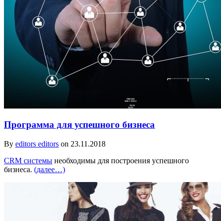
Программа для успешного бизнеса
By
editors editors
on 23.11.2018
CRM системы
необходимы для построения успешного
бизнеса.
(далее…)