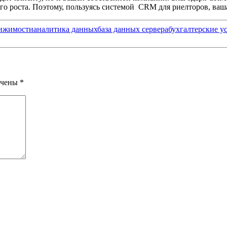
го роста. Поэтому, пользуясь системой CRM для риелторов, ваша
вижимости
аналитика данных
база данных сервера
бухгалтерские у
ечены
*