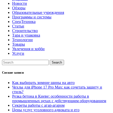
Новости
Обзоры
Образовательные учреждения
Программы и системы
СпецТехника
Статьи
Строительство
Тара и упаковка
Технологии
Товары
Увлечения и хобби
Услуги
Свежие записи
Как выбирать зимние шины на авто
Чехлы для iPhone 17 Pro Max: как сочетать защиту и
стиль?
Резка бетона в Киеве: особенности работы в
промышленных цехах с действующим оборудованием
Секреты работы с агар-агаром
Цены услуг уголовного адвоката и его