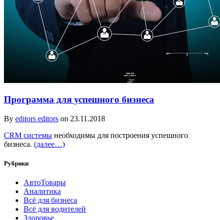
Программа для успешного бизнеса
By
editors editors
on 23.11.2018
CRM системы
необходимы для построения успешного
бизнеса.
(далее…)
Рубрики
АвтоТовары
Аналитика
Всё для бизнеса
Всё для водителей
Здоровье